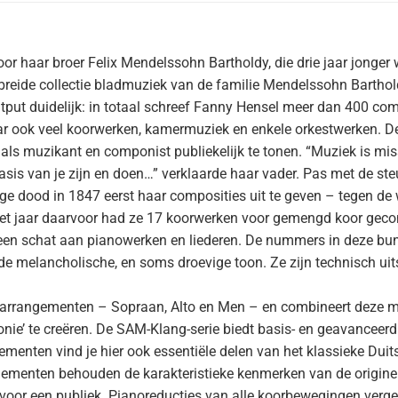
 haar broer Felix Mendelssohn Bartholdy, die drie jaar jonger wa
eide collectie bladmuziek van de familie Mendelssohn Barthold
utput duidelijk: in totaal schreef Fanny Hensel meer dan 400 co
 ook veel koorwerken, kamermuziek en enkele orkestwerken. De p
t als muzikant en componist publiekelijk te tonen. “Muziek is mis
asis van je zijn en doen…” verklaarde haar vader. Pas met de ste
ge dood in 1847 eerst haar composities uit te geven – tegen de 
et jaar daarvoor had ze 17 koorwerken voor gemengd koor geco
 een schat aan pianowerken en liederen. De nummers in deze bu
e melancholische, en soms droevige toon. Ze zijn technisch uit
arrangementen – Sopraan, Alto en Men – en combineert deze me
ie’ te creëren. De SAM-Klang-serie biedt basis- en geavanceerd 
enten vind je hier ook essentiële delen van het klassieke Duits
gementen behouden de karakteristieke kenmerken van de originel
voor een publiek. Pianoreducties van alle koorbewegingen vergem