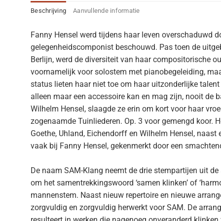
Beschrijving
Aanvullende informatie
Fanny Hensel werd tijdens haar leven overschaduwd door
gelegenheidscomponist beschouwd. Pas toen de uitgebr
Berlijn, werd de diversiteit van haar compositorische o
voornamelijk voor solostem met pianobegeleiding, maar
status lieten haar niet toe om haar uitzonderlijke talen
alleen maar een accessoire kan en mag zijn, nooit de b
Wilhelm Hensel, slaagde ze erin om kort voor haar vroe
zogenaamde Tuinliederen. Op. 3 voor gemengd koor. H
Goethe, Uhland, Eichendorff en Wilhelm Hensel, naast
vaak bij Fanny Hensel, gekenmerkt door een smachtend
De naam SAM-Klang neemt de drie stempartijen uit de 
om het samentrekkingswoord ‘samen klinken’ of ‘harmon
mannenstem. Naast nieuw repertoire en nieuwe arrangem
zorgvuldig en zorgvuldig herwerkt voor SAM. De arran
resulteert in werken die nagenoeg onveranderd klinken 