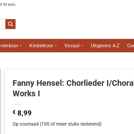
af 30 euro.
nenkoor
Kinderkoor
Vocaal
Uitgevers A-Z
Co
Fanny Hensel: Chorlieder I/Chora
Works I
€
8,99
Op voorraad (100 of meer stuks resterend)