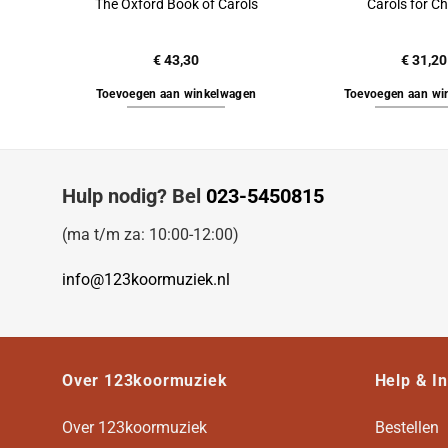
The Oxford Book of Carols
Carols for Ch
€
43,30
€
31,20
Toevoegen aan winkelwagen
Toevoegen aan wi
Hulp nodig? Bel
023-5450815
(ma t/m za: 10:00-12:00)
info@123koormuziek.nl
Over 123koormuziek
Help & I
Over 123koormuziek
Bestellen