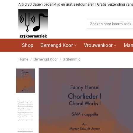
Ga
Altijd 30 dagen bedenktijd en gratis retourneren | Gratis verzending van
naar
inhoud
Zoeken
naar:
Shop
Gemengd Koor
Vrouwenkoor
Man
Home
/
Gemengd Koor
/
3 Stemmig
Voeg
toe aan
wenslijst