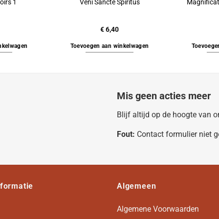
oirs 1
Veni Sancte Spiritus
Magnificat
€
6,40
nkelwagen
Toevoegen aan winkelwagen
Toevoege
Mis geen acties meer
Blijf altijd op de hoogte van
Fout:
Contact formulier niet 
nformatie
Algemeen
Algemene Voorwaarden