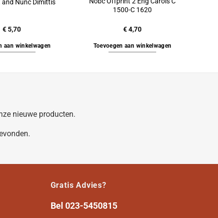
Nobc Offprint 2 Eng Carols C
 and Nunc Dimittis
1500-C 1620
€
5,70
€
4,70
n aan winkelwagen
Toevoegen aan winkelwagen
 onze nieuwe producten.
gevonden.
Gratis Advies?
Bel
023-5450815