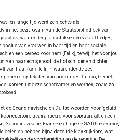
s, en lange tijd werd ze slechts als
y in het bezit kwam van de Staatsbibliotheek van
mposities, waaronder pianostukken en vooral liedjes,
ositie van vrouwen in haar tijd en haar sociale
schien een beroep voor hem [Felix], terwijl het voor jou
un van haar echtgenoot, de hofschilder en dichter
wil van haar familie in – waaronder de zes
mponeerd op teksten van onder meer Lenau, Geibel,
ndel komen uit deze schatkamer en worden, zoals zo
stekend.
t de Scandinavische en Duitse woorden voor ‘geluid’
koorrepertoire gearrangeerd voor sopraan, alt en één
e, Scandinavische, Franse en Engelse SATB-repertoire,
e delen en hebben bijna dezelfde klankrijkdom, wat
akkelijken de voorbereiding op de repetitie. De