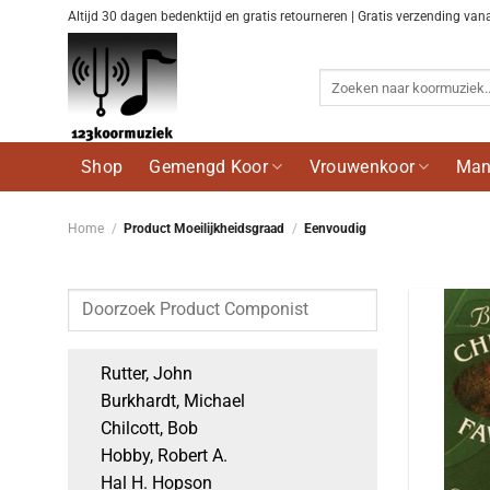
Ga
Altijd 30 dagen bedenktijd en gratis retourneren | Gratis verzending van
naar
inhoud
Zoeken
naar:
Shop
Gemengd Koor
Vrouwenkoor
Man
Home
/
Product Moeilijkheidsgraad
/
Eenvoudig
Rutter, John
Burkhardt, Michael
Chilcott, Bob
Hobby, Robert A.
Hal H. Hopson