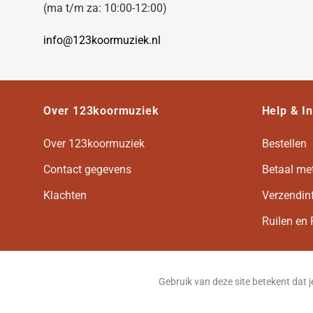
Philip M. Young
(ma t/m za: 10:00-12:00)
Philip E. Silvey
Paul, Samuel
info@123koormuziek.nl
Paul M. Vasile
Paul E. Koch
Paul D. Weber
Nygard, Carl
Over 123koormuziek
Help & I
Neil Ginsberg
Naomi King Walker
Over 123koormuziek
Bestellen
Nancy Gifford
Contact gegevens
Betaal me
Morley, Thomas
Moore, Donald
Klachten
Verzendin
Michael McCabe
Ruilen en 
Michael D. Costello
McGrath, Ethan
May Schwarz
Maurice Duruflé
Gebruik van deze site betekent dat 
Matthew H. Corl