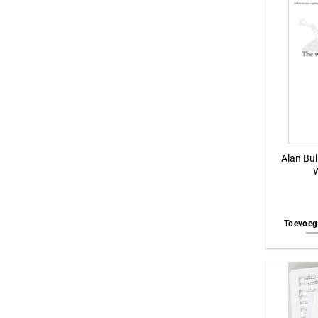
Wilberg, Mark
Whyte, Robert
Weir, Judith
Ward, Samuel A.
Walker, Gwyneth
Vaughan Williams, Ralph
Vaccai, Nicolai
Vaccai, Nicola
Unterseher, Reginald
Alan Bul
Tomas J. Fleming
Todd, Wll
Todd, Will
Toevoeg
Thomas R. Pearce
Tanner, Stephen
Tallis, Thomas
Southwell, Robert
Smith, Alan