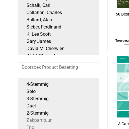
Schalk, Carl
Callahan, Charles
50 Bes
Bullard, Alan
Sieber, Ferdinand
K. Lee Scott
Toevoeg
Gary James
David M. Cherwien
Wold, Wayne L.
Wilberg, Mack
Quartel, Sarah
Mozart, Wolfgang Amadeus
4-Stemmig
Lopez, Robert
Solo
Timothy Shaw
3-Stemmig
Parry, Ben
Duet
Kenneth T. Kosche
2-Stemmig
Keesecker, Thomas
Zakpartituur
Hildebrand, Kevin
A Caro
Trio
Gieseke, Richard W.