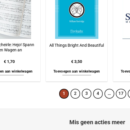
cheirle: Hejo! Spann
All Things Bright And Beautiful
en Wagen an
€
1,70
€
3,50
en aan winkelwagen
Toevoegen aan winkelwagen
Toevo
1
2
3
4
…
17
Mis geen acties meer