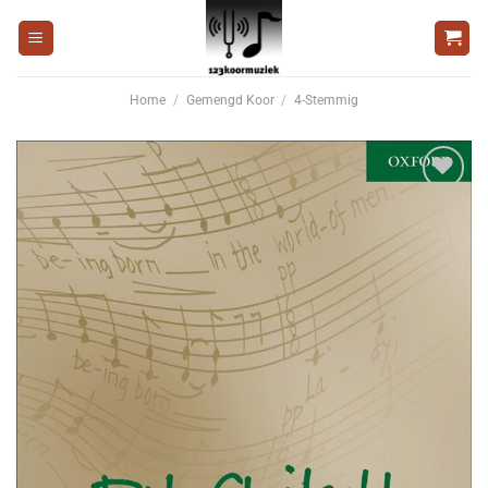
Ga
naar
inhoud
Home
/
Gemengd Koor
/
4-Stemmig
Voeg
toe aan
wenslijst