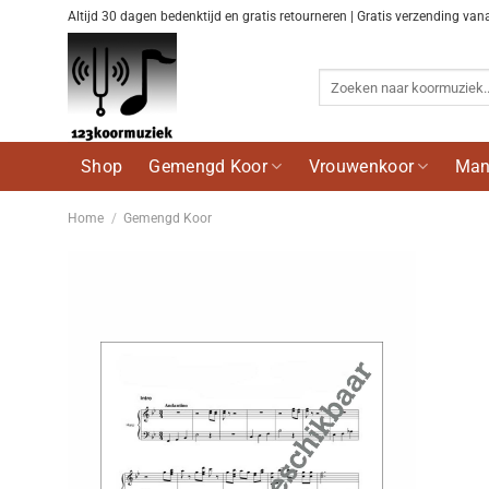
Ga
Altijd 30 dagen bedenktijd en gratis retourneren | Gratis verzending van
naar
inhoud
Zoeken
naar:
Shop
Gemengd Koor
Vrouwenkoor
Man
Home
/
Gemengd Koor
Voeg
toe aan
wenslijst