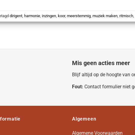
etagd
dirigent
,
harmonie
,
inzingen
,
koor
,
meerstemmig
,
muziek maken
,
ritmisch
Mis geen acties meer
Blijf altijd op de hoogte van
Fout:
Contact formulier niet 
nformatie
Algemeen
Algemene Voorwaarden