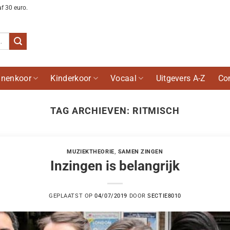
af 30 euro.
nenkoor
Kinderkoor
Vocaal
Uitgevers A-Z
Co
TAG ARCHIEVEN:
RITMISCH
MUZIEKTHEORIE
,
SAMEN ZINGEN
Inzingen is belangrijk
GEPLAATST OP
04/07/2019
DOOR
SECTIE8010