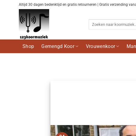
Ga
Altijd 30 dagen bedenktijd en gratis retourneren | Gratis verzending van
naar
inhoud
Zoeken
naar:
Shop
Gemengd Koor
Vrouwenkoor
Man