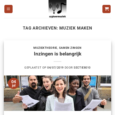
Ga
naar
inhoud
TAG ARCHIEVEN:
MUZIEK MAKEN
MUZIEKTHEORIE
,
SAMEN ZINGEN
Inzingen is belangrijk
GEPLAATST OP
04/07/2019
DOOR
SECTIE8010
04
jul