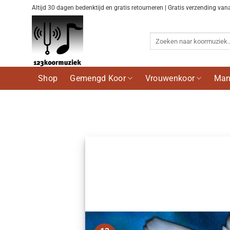
Ga
Altijd 30 dagen bedenktijd en gratis retourneren | Gratis verzending van
naar
inhoud
Zoeken
naar:
Shop
Gemengd Koor
Vrouwenkoor
Man