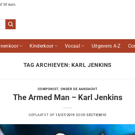
af 30 euro.
nenkoor
Kinderkoor
Vocaal
Uitgevers A-Z
Co
TAG ARCHIEVEN:
KARL JENKINS
COMPONIST
,
ONDER DE AANDACHT
The Armed Man – Karl Jenkins
GEPLAATST OP
13/07/2019
DOOR
SECTIE8010