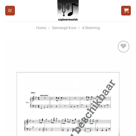
Ga
naar
inhoud
Home
/
Gemengd Koor
/
4-Stemmig
Voeg
toe aan
wenslijst