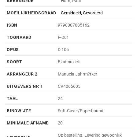
ARRANGEUR
Horn, Paul
MOEILIJKHEIDSGRAAD
Gemiddeld, Gevorderd
ISBN
9790007085162
TOONAARD
F-Dur
OPUS
D 105
SOORT
Bladmuziek
ARRANGEUR 2
Manuela Jahrm?rker
UITGEVERS NR 1
CV4065605
TAAL
24
BINDWIJZE
Soft-Cover/Paperbound
MINIMALE AFNAME
20
Op bestelling. Levering gewoonlijk