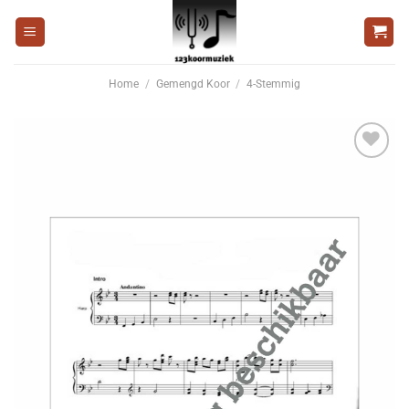
Ga
naar
inhoud
Home
/
Gemengd Koor
/
4-Stemmig
Voeg
toe aan
wenslijst