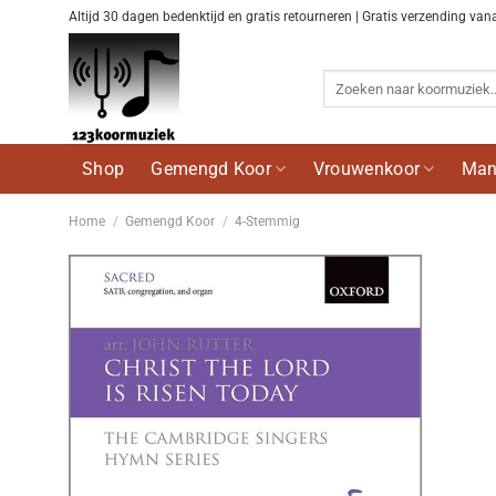
Ga
Altijd 30 dagen bedenktijd en gratis retourneren | Gratis verzending van
naar
inhoud
Zoeken
naar:
Shop
Gemengd Koor
Vrouwenkoor
Man
Home
/
Gemengd Koor
/
4-Stemmig
Voeg
toe aan
wenslijst