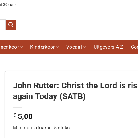
af 30 euro.
nenkoor
Kinderkoor
Vocaal
Uitgevers A-Z
Co
John Rutter: Christ the Lord is ri
again Today (SATB)
€
5,00
Minimale afname: 5 stuks