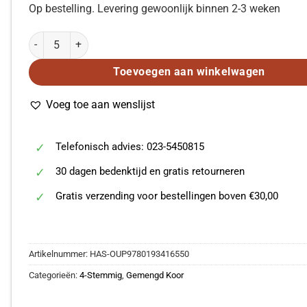
Op bestelling. Levering gewoonlijk binnen 2-3 weken
John Rutter: Christ the Lord is risen again Today (SATB) aantal
Toevoegen aan winkelwagen
Voeg toe aan wenslijst
Telefonisch advies: 023-5450815
30 dagen bedenktijd en gratis retourneren
Gratis verzending voor bestellingen boven €30,00
Artikelnummer:
HAS-OUP9780193416550
Categorieën:
4-Stemmig
,
Gemengd Koor