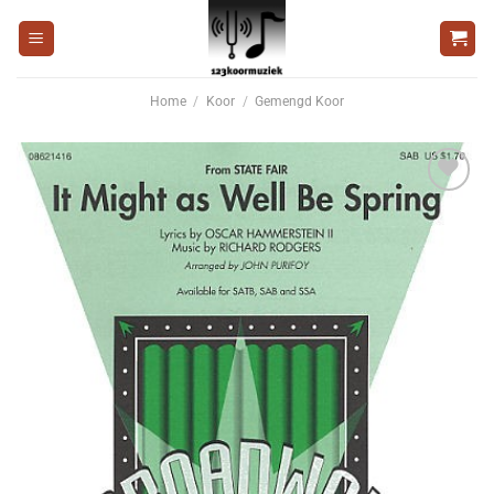
Ga
naar
inhoud
Home
/
Koor
/
Gemengd Koor
Voeg
toe aan
wenslijst