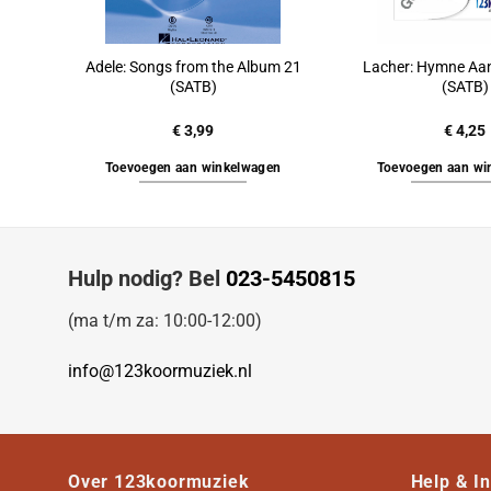
Adele: Songs from the Album 21
Lacher: Hymne Aa
(SATB)
(SATB)
€
3,99
€
4,25
Toevoegen aan winkelwagen
Toevoegen aan wi
Hulp nodig? Bel
023-5450815
(ma t/m za: 10:00-12:00)
info@123koormuziek.nl
Over 123koormuziek
Help & I