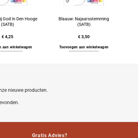
ij God In Den Hooge
Blaauw: Najaarsstemming
(SATB)
(SATB)
€
4,25
€
3,50
n aan winkelwagen
Toevoegen aan winkelwagen
 onze nieuwe producten.
gevonden.
Gratis Advies?