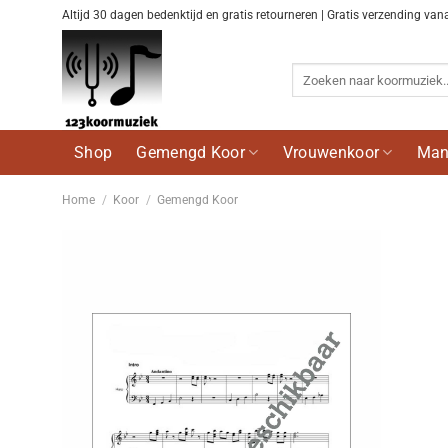
Ga
Altijd 30 dagen bedenktijd en gratis retourneren | Gratis verzending van
naar
inhoud
Zoeken
naar:
Shop
Gemengd Koor
Vrouwenkoor
Man
Home
/
Koor
/
Gemengd Koor
Voeg
toe aan
wenslijst