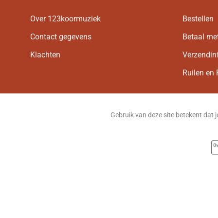
Over 123koormuziek
Bestellen
Contact gegevens
Betaal me
Klachten
Verzendin
Ruilen en 
Gebruik van deze site betekent dat 