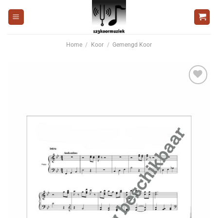
Ga
naar
inhoud
Home
/
Koor
/
Gemengd Koor
Voeg
toe aan
wenslijst