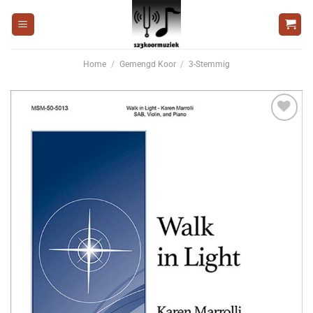
Ga
naar
inhoud
Home
/
Gemengd Koor
/
3-Stemmig
Voeg
toe aan
wenslijst