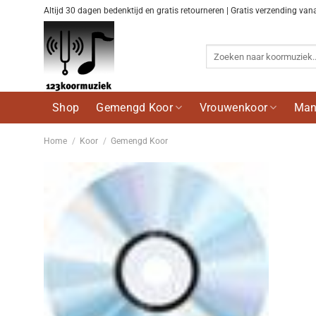
Ga
Altijd 30 dagen bedenktijd en gratis retourneren | Gratis verzending van
naar
inhoud
Zoeken
naar:
Shop
Gemengd Koor
Vrouwenkoor
Man
Home
/
Koor
/
Gemengd Koor
Voeg
toe aan
wenslijst