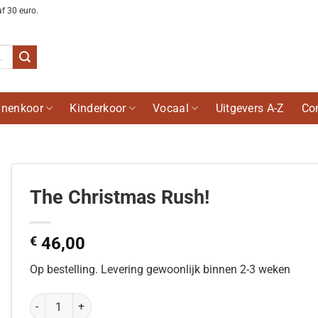
af 30 euro.
nenkoor
Kinderkoor
Vocaal
Uitgevers A-Z
Co
The Christmas Rush!
€
46,00
Op bestelling. Levering gewoonlijk binnen 2-3 weken
The Christmas Rush! aantal