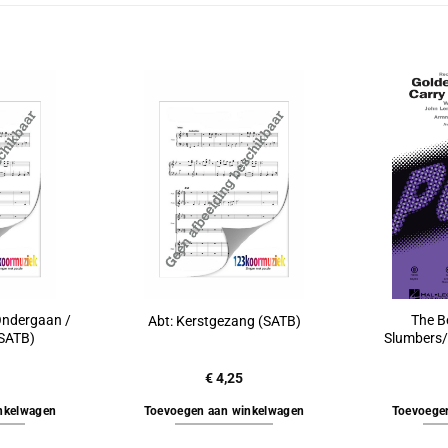
 Ondergaan /
The B
Abt: Kerstgezang (SATB)
SATB)
Slumbers/
€
4,25
nkelwagen
Toevoegen aan winkelwagen
Toevoege