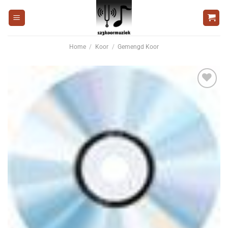
Ga
naar
inhoud
Home
/
Koor
/
Gemengd Koor
Voeg
toe aan
wenslijst