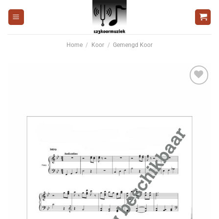
Ga
naar
inhoud
Home
/
Koor
/
Gemengd Koor
Voeg
toe aan
wenslijst