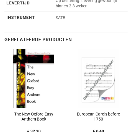
Op bestelling. Levering gewoonlijk
LEVERTIJD
binnen 2-3 weken
INSTRUMENT
SATB
GERELATEERDE PRODUCTEN
The New Oxford Easy
European Carols before
Anthem Book
1750
€
32,30
€
6,40