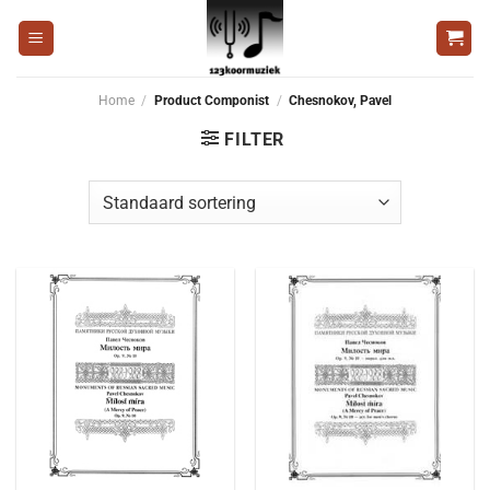
Ga
naar
inhoud
Home
/
Product Componist
/
Chesnokov, Pavel
FILTER