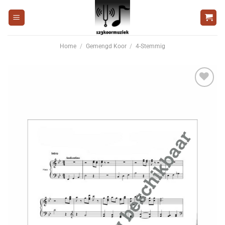
Ga
naar
inhoud
Home
/
Gemengd Koor
/
4-Stemmig
Voeg
toe aan
wenslijst