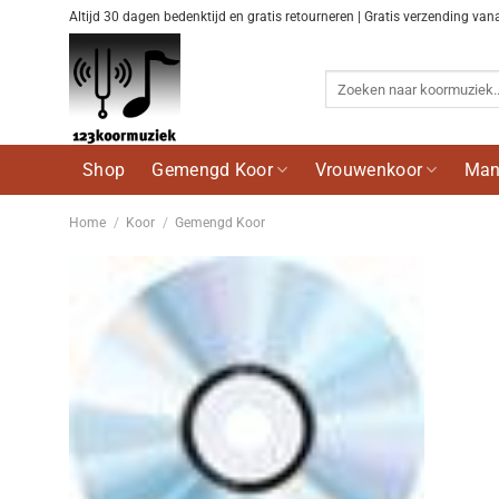
Ga
Altijd 30 dagen bedenktijd en gratis retourneren | Gratis verzending van
naar
inhoud
Zoeken
naar:
Shop
Gemengd Koor
Vrouwenkoor
Man
Home
/
Koor
/
Gemengd Koor
Voeg
toe aan
wenslijst