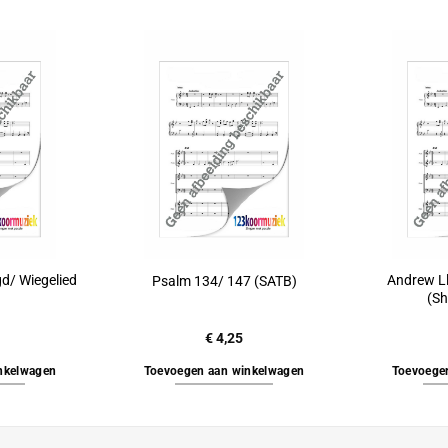
d/ Wiegelied
Andrew L
Psalm 134/ 147 (SATB)
(Sh
€
4,25
nkelwagen
Toevoegen aan winkelwagen
Toevoege