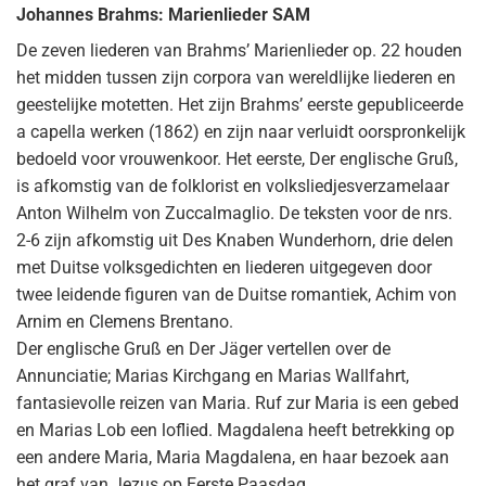
Johannes Brahms: Marienlieder SAM
De zeven liederen van Brahms’ Marienlieder op. 22 houden
het midden tussen zijn corpora van wereldlijke liederen en
geestelijke motetten. Het zijn Brahms’ eerste gepubliceerde
a capella werken (1862) en zijn naar verluidt oorspronkelijk
bedoeld voor vrouwenkoor. Het eerste, Der englische Gruß,
is afkomstig van de folklorist en volksliedjesverzamelaar
Anton Wilhelm von Zuccalmaglio. De teksten voor de nrs.
2-6 zijn afkomstig uit Des Knaben Wunderhorn, drie delen
met Duitse volksgedichten en liederen uitgegeven door
twee leidende figuren van de Duitse romantiek, Achim von
Arnim en Clemens Brentano.
Der englische Gruß en Der Jäger vertellen over de
Annunciatie; Marias Kirchgang en Marias Wallfahrt,
fantasievolle reizen van Maria. Ruf zur Maria is een gebed
en Marias Lob een loflied. Magdalena heeft betrekking op
een andere Maria, Maria Magdalena, en haar bezoek aan
het graf van Jezus op Eerste Paasdag.