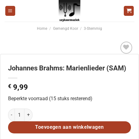
Ga
naar
inhoud
Home
/
Gemengd Koor
/
3-Stemmig
Voeg
toe aan
Johannes Brahms: Marienlieder (SAM)
wenslijst
€
9,99
Beperkte voorraad (15 stuks resterend)
Johannes Brahms: Marienlieder (SAM) aantal
Toevoegen aan winkelwagen