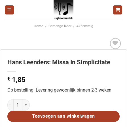
Ga
naar
inhoud
Home
/
Gemengd Koor
/
4-Stemmig
Voeg
toe aan
Hans Leenders: Missa In Simplicitate
wenslijst
€
1,85
Op bestelling. Levering gewoonlijk binnen 2-3 weken
Hans Leenders: Missa In Simplicitate aantal
Toevoegen aan winkelwagen