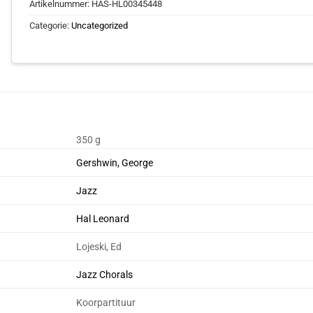
Artikelnummer:
HAS-HL00345448
Categorie:
Uncategorized
350 g
Gershwin, George
Jazz
Hal Leonard
Lojeski, Ed
Jazz Chorals
Koorpartituur