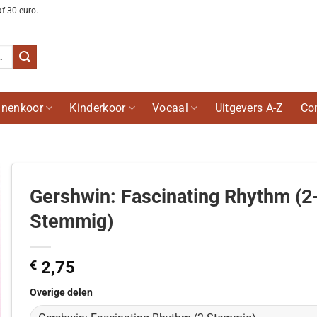
af 30 euro.
nenkoor
Kinderkoor
Vocaal
Uitgevers A-Z
Co
Gershwin: Fascinating Rhythm (2
Stemmig)
€
2,75
Overige delen