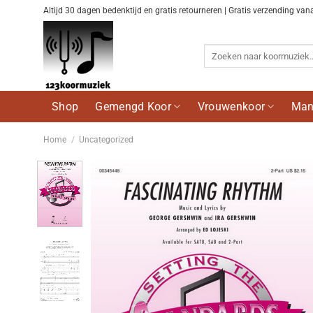
Ga
Altijd 30 dagen bedenktijd en gratis retourneren | Gratis verzending van
naar
inhoud
Zoeken
naar:
Shop
Gemengd Koor
Vrouwenkoor
Man
Home
/
Uncategorized
Voeg
toe aan
wenslijst