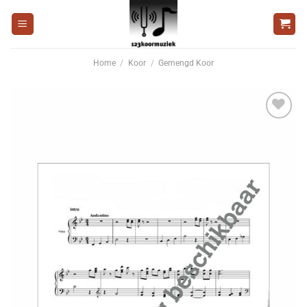
Ga
naar
inhoud
Home
/
Koor
/
Gemengd Koor
Voeg
toe aan
wenslijst