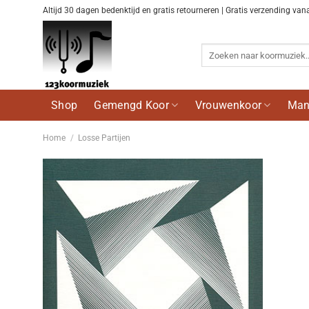
Ga
Altijd 30 dagen bedenktijd en gratis retourneren | Gratis verzending van
naar
inhoud
Zoeken
naar:
Shop
Gemengd Koor
Vrouwenkoor
Man
Home
/
Losse Partijen
Voeg
toe aan
wenslijst