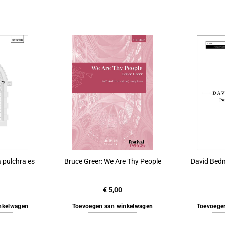
a pulchra es
Bruce Greer: We Are Thy People
David Bedna
€
5,00
nkelwagen
Toevoegen aan winkelwagen
Toevoege