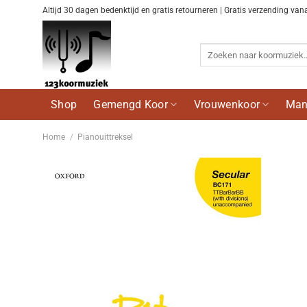
Ga
Altijd 30 dagen bedenktijd en gratis retourneren | Gratis verzending van
naar
inhoud
Zoeken
naar:
Shop
Gemengd Koor
Vrouwenkoor
Man
Home
/
Pianouittreksel
Voeg
toe aan
wenslijst