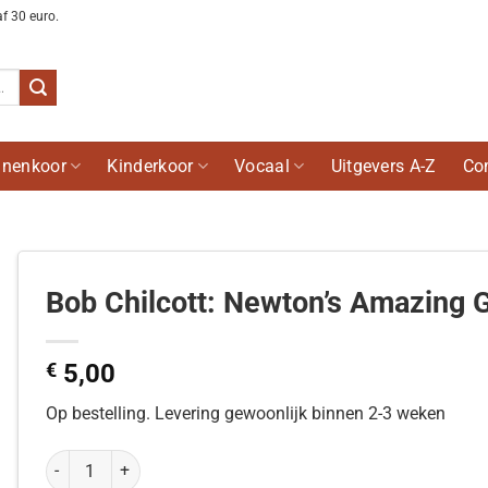
af 30 euro.
nenkoor
Kinderkoor
Vocaal
Uitgevers A-Z
Co
Bob Chilcott: Newton’s Amazing 
€
5,00
Op bestelling. Levering gewoonlijk binnen 2-3 weken
Bob Chilcott: Newton's Amazing Grace aantal