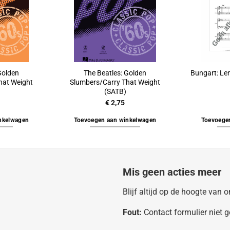
Golden
The Beatles: Golden
Bungart: Le
hat Weight
Slumbers/Carry That Weight
(SATB)
€
2,75
nkelwagen
Toevoegen aan winkelwagen
Toevoege
Mis geen acties meer
Blijf altijd op de hoogte van
Fout:
Contact formulier niet 