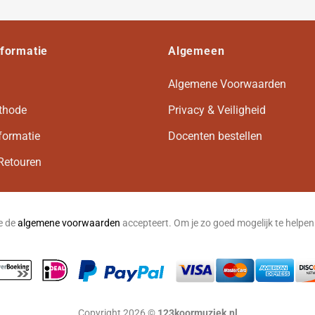
nformatie
Algemeen
Algemene Voorwaarden
thode
Privacy & Veiligheid
formatie
Docenten bestellen
Retouren
je de
algemene voorwaarden
accepteert. Om je zo goed mogelijk te helpe
Copyright 2026 ©
123koormuziek.nl