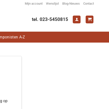
Mijn account
Wenslijst
Blog-Nieuws
Contact
tel. 023-5450815
mponisten A-Z
ng op