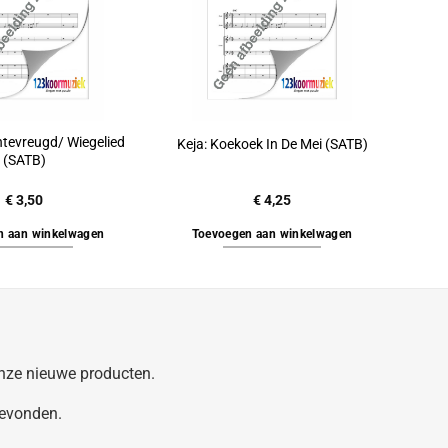
ntevreugd/ Wiegelied
Keja: Koekoek In De Mei (SATB)
(SATB)
€
3,50
€
4,25
n aan winkelwagen
Toevoegen aan winkelwagen
 onze nieuwe producten.
gevonden.