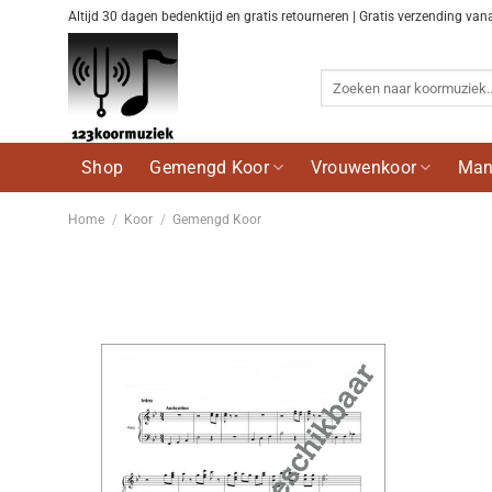
Ga
Altijd 30 dagen bedenktijd en gratis retourneren | Gratis verzending van
naar
inhoud
Zoeken
naar:
Shop
Gemengd Koor
Vrouwenkoor
Man
Home
/
Koor
/
Gemengd Koor
Voeg
toe aan
wenslijst