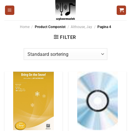
Ga
naar
inhoud
Home
/
Product Componist
/
Althouse, Jay
/
Pagina 4
FILTER