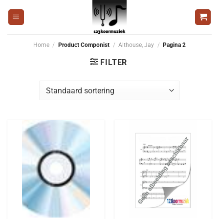
Ga
naar
inhoud
Home
/
Product Componist
/
Althouse, Jay
/
Pagina 2
FILTER