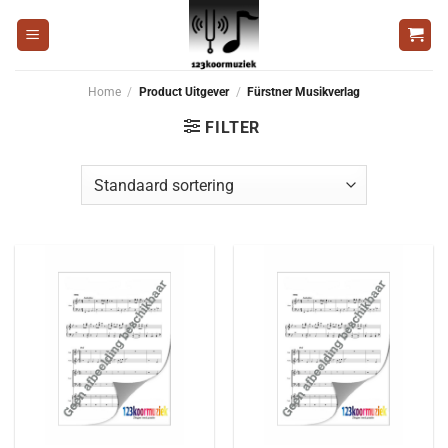
Ga
naar
inhoud
Home
/
Product Uitgever
/
Fürstner Musikverlag
FILTER