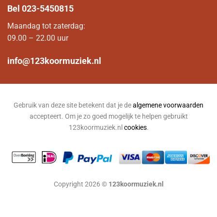
Bel
023-5450815
Maandag tot zaterdag:
09.00 – 22.00 uur
info@123koormuziek.nl
Gebruik van deze site betekent dat je de
algemene voorwaarden
accepteert. Om je zo goed mogelijk te helpen gebruikt
123koormuziek.nl
cookies
.
Copyright 2026 ©
123koormuziek.nl