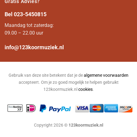
Gratis Advies?
Bel
023-5450815
Maandag tot zaterdag:
09.00 – 22.00 uur
info@123koormuziek.nl
Gebruik van deze site betekent dat je de
algemene voorwaarden
accepteert. Om je zo goed mogelijk te helpen gebruikt
123koormuziek.nl
cookies
.
Copyright 2026 ©
123koormuziek.nl