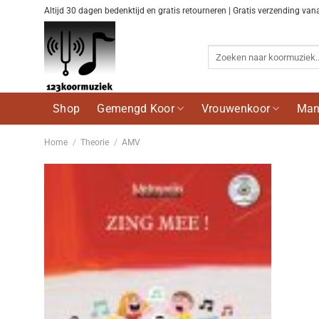
Ga
Altijd 30 dagen bedenktijd en gratis retourneren | Gratis verzending van
naar
inhoud
Zoeken
naar:
Shop
Gemengd Koor
Vrouwenkoor
Man
Home
/
Theorie
/
AMV
Voeg
toe aan
wenslijst