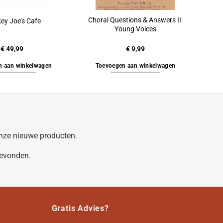
Choral Questions & Answers II:
ey Joe’s Cafe
Young Voices
€
49,99
€
9,99
n aan winkelwagen
Toevoegen aan winkelwagen
 onze nieuwe producten.
gevonden.
Gratis Advies?