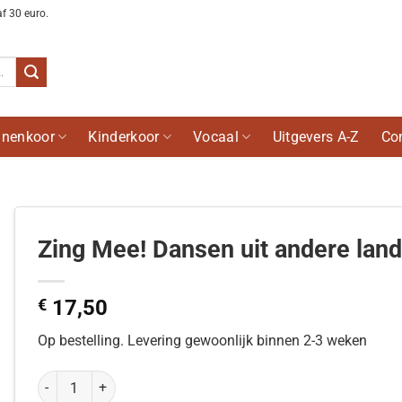
af 30 euro.
nenkoor
Kinderkoor
Vocaal
Uitgevers A-Z
Co
Zing Mee! Dansen uit andere lan
€
17,50
Op bestelling. Levering gewoonlijk binnen 2-3 weken
Zing Mee! Dansen uit andere landen aantal