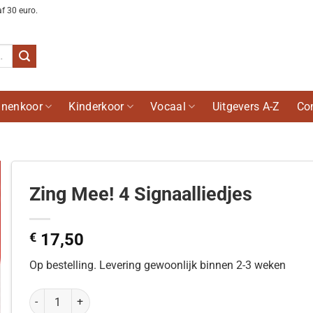
af 30 euro.
nenkoor
Kinderkoor
Vocaal
Uitgevers A-Z
Co
Zing Mee! 4 Signaalliedjes
€
17,50
Op bestelling. Levering gewoonlijk binnen 2-3 weken
Zing Mee! 4 Signaalliedjes aantal