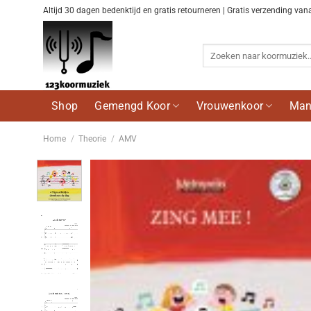
Ga
Altijd 30 dagen bedenktijd en gratis retourneren | Gratis verzending van
naar
inhoud
Zoeken
naar:
Shop
Gemengd Koor
Vrouwenkoor
Man
Home
/
Theorie
/
AMV
Voeg
toe aan
wenslijst