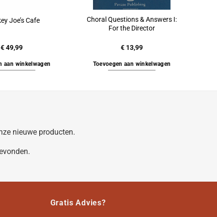
Choral Questions & Answers I:
ey Joe’s Cafe
For the Director
€
49,99
€
13,99
n aan winkelwagen
Toevoegen aan winkelwagen
 onze nieuwe producten.
gevonden.
Gratis Advies?