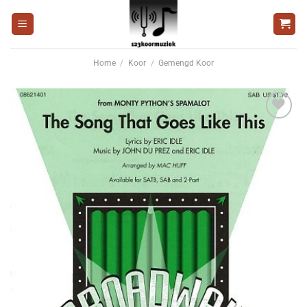
Ga
naar
inhoud
Home
/
Koor
/
Gemengd Koor
Voeg
toe aan
wenslijst