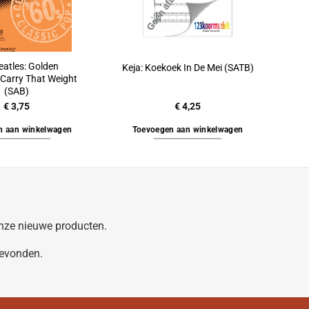
eatles: Golden
Keja: Koekoek In De Mei (SATB)
Carry That Weight
(SAB)
€
3,75
€
4,25
n aan winkelwagen
Toevoegen aan winkelwagen
 onze nieuwe producten.
gevonden.