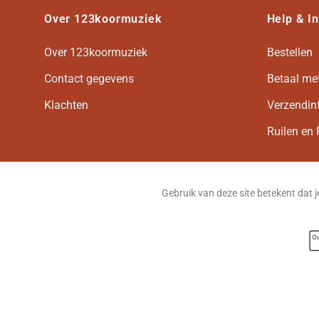
Over 123koormuziek
Help & I
Over 123koormuziek
Bestellen
Contact gegevens
Betaal me
Klachten
Verzendin
Ruilen en 
Gebruik van deze site betekent dat 