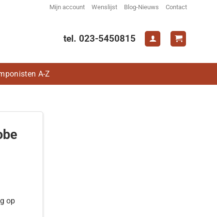
Mijn account
Wenslijst
Blog-Nieuws
Contact
tel. 023-5450815
mponisten A-Z
obe
ng op