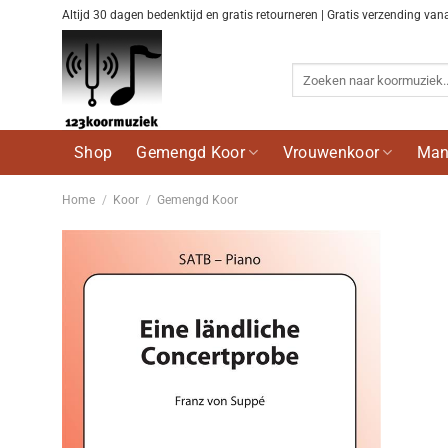
Ga
Altijd 30 dagen bedenktijd en gratis retourneren | Gratis verzending van
naar
inhoud
Zoeken
naar:
Shop
Gemengd Koor
Vrouwenkoor
Man
Home
/
Koor
/
Gemengd Koor
Voeg
toe aan
wenslijst