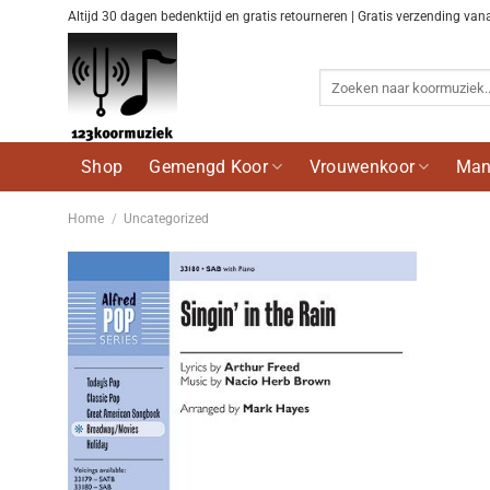
Ga
Altijd 30 dagen bedenktijd en gratis retourneren | Gratis verzending van
naar
inhoud
Zoeken
naar:
Shop
Gemengd Koor
Vrouwenkoor
Man
Home
/
Uncategorized
Voeg
toe aan
wenslijst