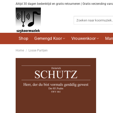
Ga
Altijd 30 dagen bedenktijd en gratis retourneren | Gratis verzending van
naar
inhoud
Zoeken
naar:
Shop
Gemengd Koor
Vrouwenkoor
Man
Home
/
Losse Partijen
Voeg
toe aan
wenslijst