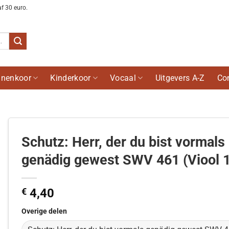
af 30 euro.
nenkoor
Kinderkoor
Vocaal
Uitgevers A-Z
Co
Schutz: Herr, der du bist vormals
genädig gewest SWV 461 (Viool 1
€
4,40
Overige delen