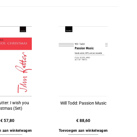
tter: I wish you
Will Todd: Passion Music
istmas (Set)
€
57,80
€
88,60
n aan winkelwagen
Toevoegen aan winkelwagen