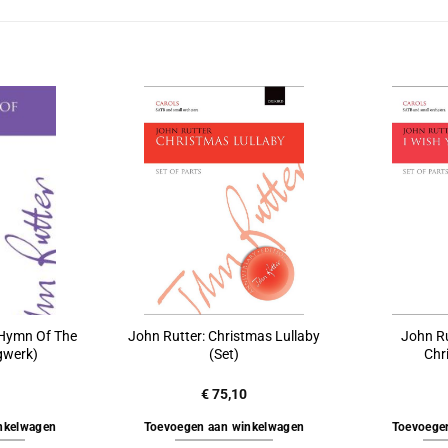
 Hymn Of The
John Rutter: Christmas Lullaby
John Ru
gwerk)
(Set)
Chr
€
75,10
nkelwagen
Toevoegen aan winkelwagen
Toevoege