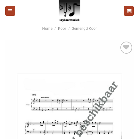
Ga
naar
inhoud
Home
/
Koor
/
Gemengd Koor
Voeg
toe aan
wenslijst