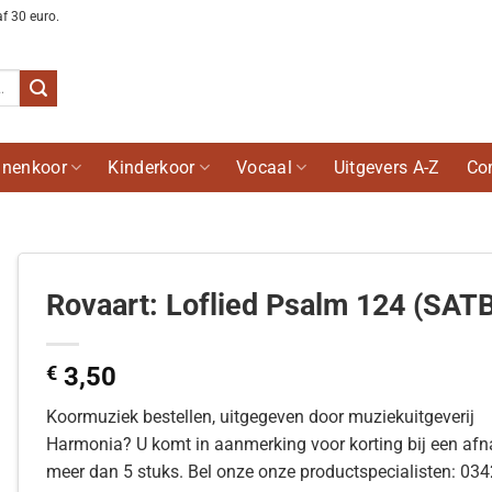
af 30 euro.
nenkoor
Kinderkoor
Vocaal
Uitgevers A-Z
Co
Rovaart: Loflied Psalm 124 (SATB
€
3,50
Koormuziek bestellen, uitgegeven door muziekuitgeverij
Harmonia? U komt in aanmerking voor korting bij een af
meer dan 5 stuks. Bel onze onze productspecialisten: 03