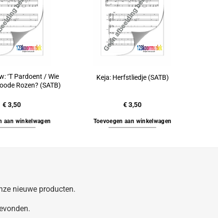
w: ‘T Pardoent / Wie
Keja: Herfstliedje (SATB)
Roode Rozen? (SATB)
€
3,50
€
3,50
n aan winkelwagen
Toevoegen aan winkelwagen
 onze nieuwe producten.
gevonden.