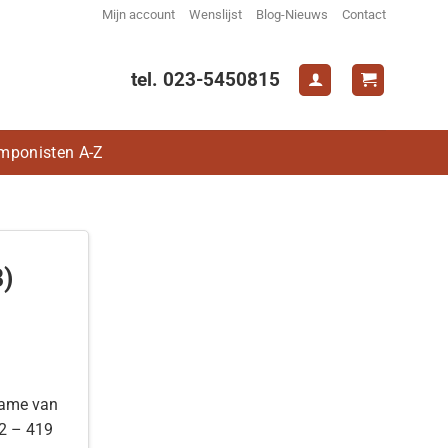
Mijn account
Wenslijst
Blog-Nieuws
Contact
tel. 023-5450815
mponisten A-Z
)
name van
42 – 419