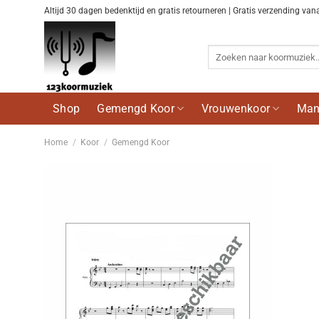
Ga
Altijd 30 dagen bedenktijd en gratis retourneren | Gratis verzending van
naar
inhoud
Zoeken
naar:
Shop
Gemengd Koor
Vrouwenkoor
Man
Home
/
Koor
/
Gemengd Koor
Voeg
toe aan
wenslijst