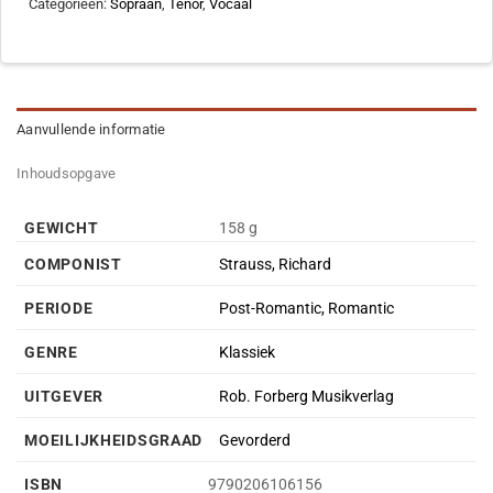
Categorieën:
Sopraan
,
Tenor
,
Vocaal
Aanvullende informatie
Inhoudsopgave
GEWICHT
158 g
COMPONIST
Strauss, Richard
PERIODE
Post-Romantic, Romantic
GENRE
Klassiek
UITGEVER
Rob. Forberg Musikverlag
MOEILIJKHEIDSGRAAD
Gevorderd
ISBN
9790206106156