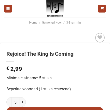
Ga
naar
inhoud
Home
/
Gemengd Koor
/
3-Stemmig
Voeg
toe aan
Rejoice! The King Is Coming
wenslijst
€
2,99
Minimale afname: 5 stuks
Beperkte voorraad (1 stuks resterend)
Rejoice! The King Is Coming aantal