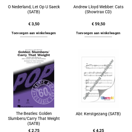
O Nederland, Let Op U Saeck
Andrew Lloyd Webber: Cats
(SATB)
(Showtrax CD)
€
3,50
€
59,50
Toevoegen aan winkelwagen
Toevoegen aan winkelwagen
The Beatles: Golden
Abt: Kerstgezang (SATB)
Slumbers/Carry That Weight
(SATB)
€
2,75
€
4,25