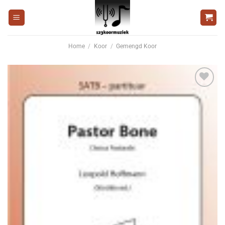
Ga
naar
inhoud
Home
/
Koor
/
Gemengd Koor
Voeg
toe aan
wenslijst