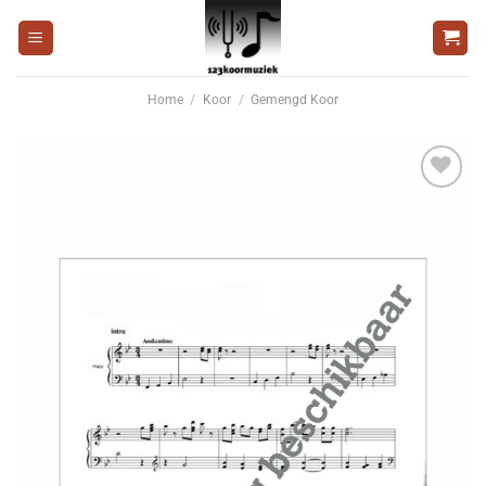
Ga
naar
inhoud
Home
/
Koor
/
Gemengd Koor
Voeg
toe aan
wenslijst