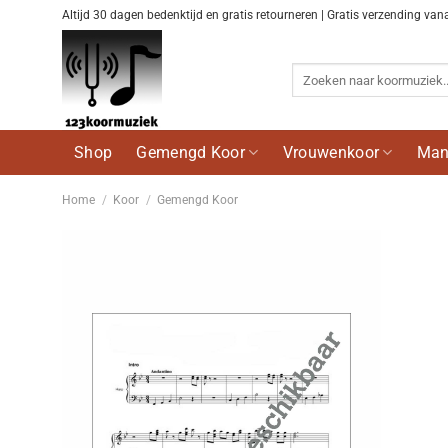
Ga
Altijd 30 dagen bedenktijd en gratis retourneren | Gratis verzending van
naar
inhoud
Zoeken
naar:
Shop
Gemengd Koor
Vrouwenkoor
Man
Home
/
Koor
/
Gemengd Koor
Voeg
toe aan
wenslijst