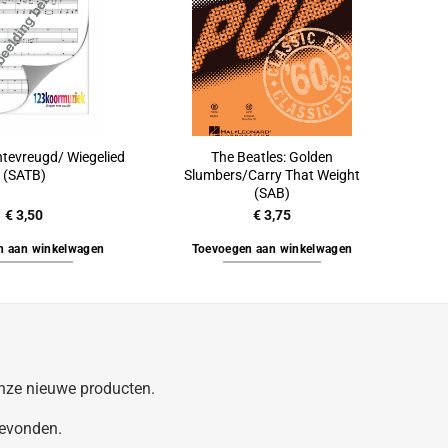
ntevreugd/ Wiegelied
The Beatles: Golden
(SATB)
Slumbers/Carry That Weight
(SAB)
€
3,50
€
3,75
n aan winkelwagen
Toevoegen aan winkelwagen
 onze nieuwe producten.
gevonden.