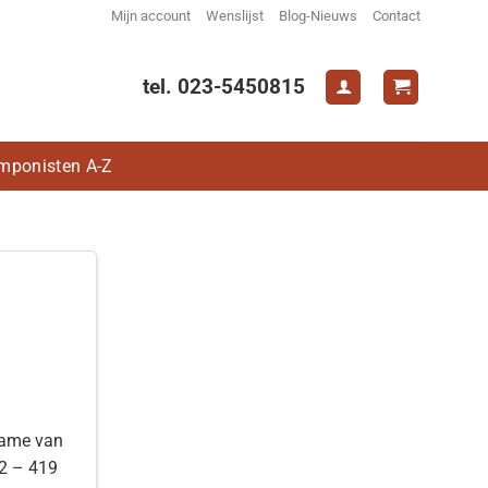
Mijn account
Wenslijst
Blog-Nieuws
Contact
tel. 023-5450815
mponisten A-Z
name van
42 – 419