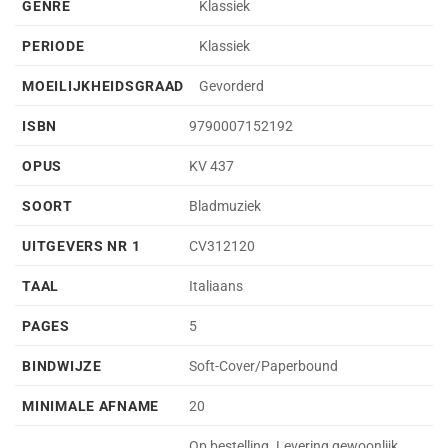
GENRE
Klassiek
PERIODE
Klassiek
MOEILIJKHEIDSGRAAD
Gevorderd
ISBN
9790007152192
OPUS
KV 437
SOORT
Bladmuziek
UITGEVERS NR 1
CV312120
TAAL
Italiaans
PAGES
5
BINDWIJZE
Soft-Cover/Paperbound
MINIMALE AFNAME
20
Op bestelling. Levering gewoonlijk