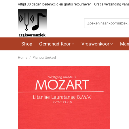
Ga
Altijd 30 dagen bedenktijd en gratis retourneren | Gratis verzending van
naar
inhoud
Zoeken
naar:
Shop
Gemengd Koor
Vrouwenkoor
Man
Home
/
Pianouittreksel
Voeg
toe aan
wenslijst