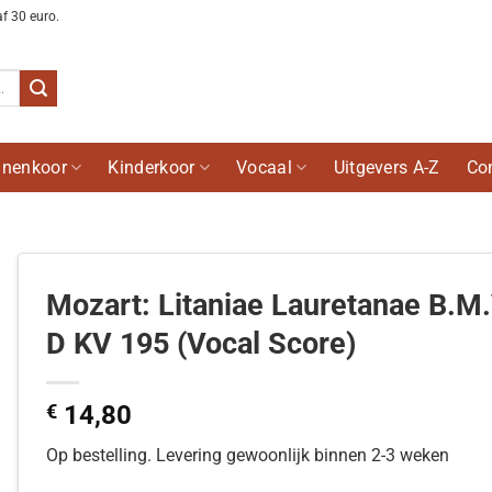
af 30 euro.
nenkoor
Kinderkoor
Vocaal
Uitgevers A-Z
Co
Mozart: Litaniae Lauretanae B.M.
D KV 195 (Vocal Score)
€
14,80
Op bestelling. Levering gewoonlijk binnen 2-3 weken