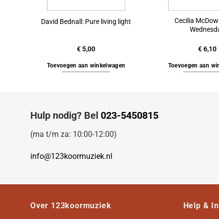
Cecilia McDowa
David Bednall: Pure living light
Wednesd
€
5,00
€
6,10
Toevoegen aan winkelwagen
Toevoegen aan wi
Hulp nodig? Bel
023-5450815
(ma t/m za: 10:00-12:00)
info@123koormuziek.nl
Over 123koormuziek
Help & I