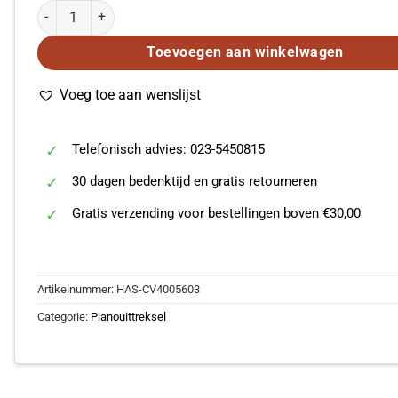
Mozart: Litaniae Lauretanae B.M.V. in D KV 195 (Vocal Score) aa
Toevoegen aan winkelwagen
Voeg toe aan wenslijst
Telefonisch advies: 023-5450815
30 dagen bedenktijd en gratis retourneren
Gratis verzending voor bestellingen boven €30,00
Artikelnummer:
HAS-CV4005603
Categorie:
Pianouittreksel