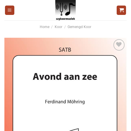
Ga
naar
inhoud
Home
/
Koor
/
Gemengd Koor
Voeg
toe aan
wenslijst