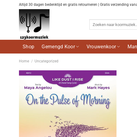
Ga
Altijd 30 dagen bedenktijd en gratis retourneren | Gratis verzending van
naar
inhoud
Zoeken
naar:
Shop
Gemengd Koor
Vrouwenkoor
Man
Home
/
Uncategorized
Voeg
toe aan
wenslijst