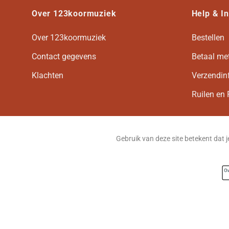
Over 123koormuziek
Help & I
Over 123koormuziek
Bestellen
Contact gegevens
Betaal me
Klachten
Verzendin
Ruilen en 
Gebruik van deze site betekent dat 